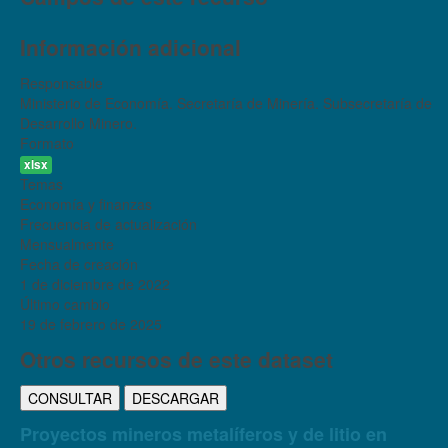
Información adicional
Responsable
Ministerio de Economía. Secretaría de Minería. Subsecretaría de
Desarrollo Minero.
Formato
xlsx
Temas
Economía y finanzas
Frecuencia de actualización
Mensualmente
Fecha de creación
1 de diciembre de 2022
Último cambio
19 de febrero de 2025
Otros recursos de este dataset
CONSULTAR
DESCARGAR
Proyectos mineros metalíferos y de litio en