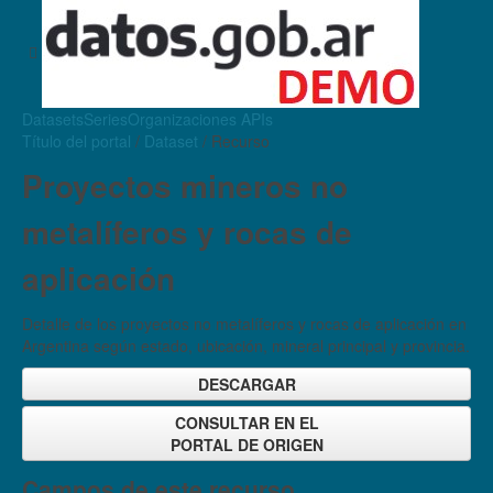
Datasets
Series
Organizaciones
APIs
Título del portal
/
Dataset
/ Recurso
Proyectos mineros no
metalíferos y rocas de
aplicación
Detalle de los proyectos no metalíferos y rocas de aplicación en
Argentina según estado, ubicación, mineral principal y provincia.
DESCARGAR
CONSULTAR EN EL
PORTAL DE ORIGEN
Campos de este recurso