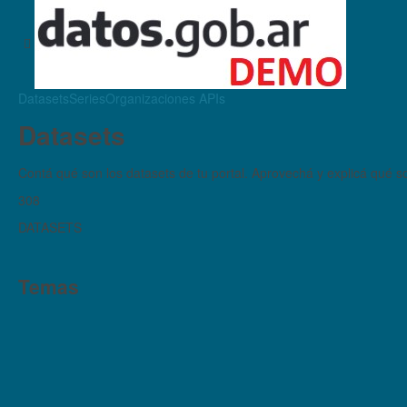
Datasets
Series
Organizaciones
APIs
Datasets
Contá qué son los datasets de tu portal. Aprovechá y explicá qué son
308
DATASETS
Temas