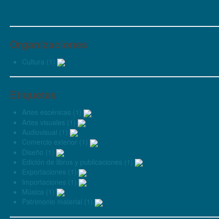
Organizaciones
Cultura (1)
Etiquetas
Artes escénicas (1)
Artes visuales (1)
Audiovisual (1)
Comercio exterior (1)
Diseño (1)
Edición de libros y publicaciones (1)
Exportaciones (1)
Importaciones (1)
Música (1)
Patrimonio material (1)