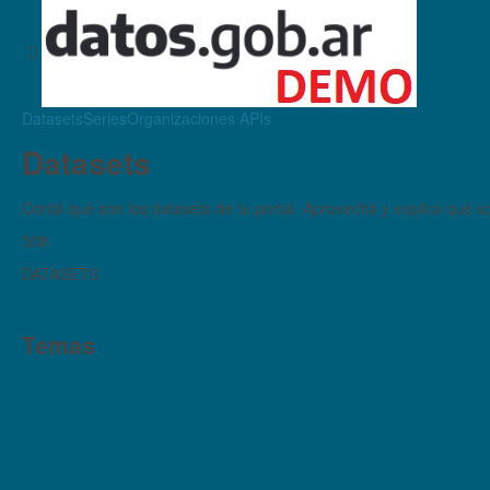
Datasets
Series
Organizaciones
APIs
Datasets
Contá qué son los datasets de tu portal. Aprovechá y explicá qué son
308
DATASETS
Temas