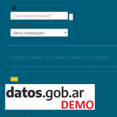
Ordenar por
Cuenta satélite de cultura: comercio exterior
Sistema de Información Cultural de la Argentina (SINCA)-Ministe
csv
Desarrollado por