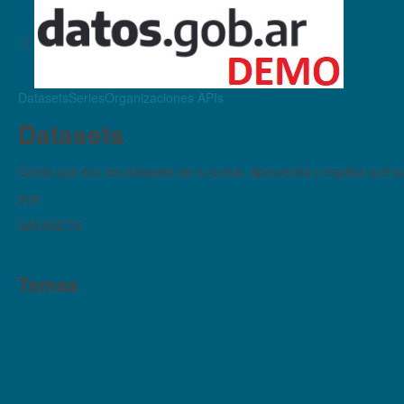
Datasets
Series
Organizaciones
APIs
Datasets
Contá qué son los datasets de tu portal. Aprovechá y explicá qué son
308
DATASETS
Temas