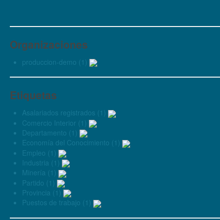
Organizaciones
produccion-demo (1)
Etiquetas
Asalariados registrados (1)
Comercio Interior (1)
Departamento (1)
Economía del Conocimiento (1)
Empleo (1)
Industria (1)
Minería (1)
Partido (1)
Provincia (1)
Puestos de trabajo (1)