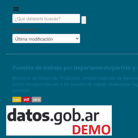
Ordenar por
Puestos de trabajo por departamento/partido y 
Ministerio de Desarrollo Productivo. Unidad Gabinete de Asesore
Datos correspondientes a los puestos de trabajo asalariados regi
actividad...
csv
pdf
otro