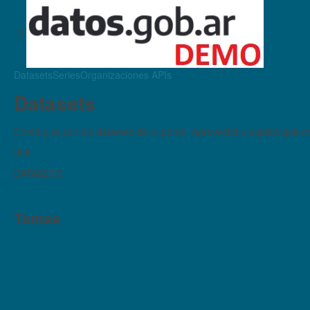
Datasets
Series
Organizaciones
APIs
Datasets
Contá qué son los datasets de tu portal. Aprovechá y explicá qué son
308
DATASETS
Temas