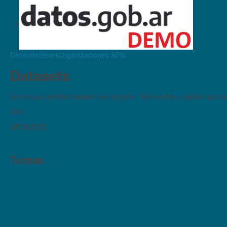
Datasets
Series
Organizaciones
APIs
Datasets
Contá qué son los datasets de tu portal. Aprovechá y explicá qué son
308
DATASETS
Temas