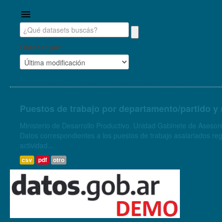
Ordenar por
Puestos de trabajo por departamento/partido y 
Ministerio de Desarrollo Productivo. Unidad Gabinete de Asesore
Datos correspondientes a los puestos de trabajo asalariados regi
actividad...
csv
pdf
otro