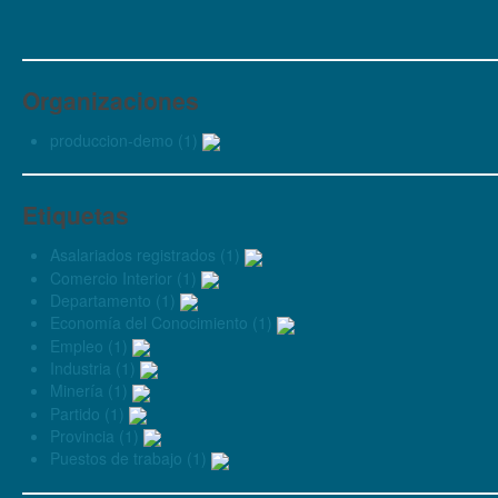
Organizaciones
produccion-demo (1)
Etiquetas
Asalariados registrados (1)
Comercio Interior (1)
Departamento (1)
Economía del Conocimiento (1)
Empleo (1)
Industria (1)
Minería (1)
Partido (1)
Provincia (1)
Puestos de trabajo (1)