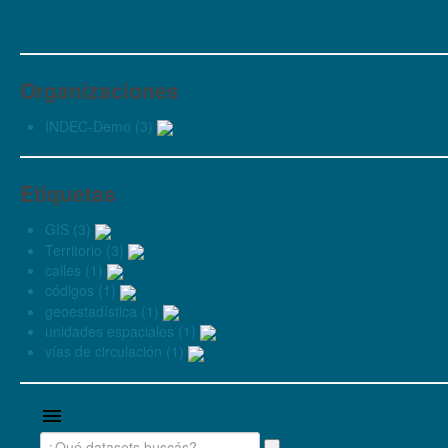
Organizaciones
INDEC-Demo (3)
Etiquetas
GIS (3)
Territorio (3)
calles (1)
códigos (1)
geoestadística (1)
unidades espaciales (1)
vías de circulación (1)