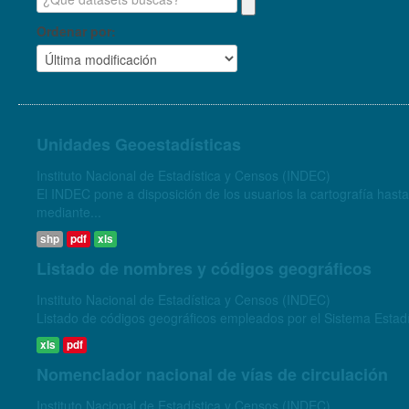
Ordenar por
Unidades Geoestadísticas
Instituto Nacional de Estadística y Censos (INDEC)
El INDEC pone a disposición de los usuarios la cartografía hasta
mediante...
shp
pdf
xls
Listado de nombres y códigos geográficos
Instituto Nacional de Estadística y Censos (INDEC)
Listado de códigos geográficos empleados por el Sistema Estadís
xls
pdf
Nomenclador nacional de vías de circulación
Instituto Nacional de Estadística y Censos (INDEC)