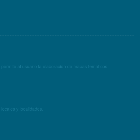
ue permite al usuario la elaboración de mapas temáticos
locales y localidades.