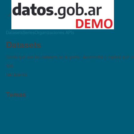
Datasets
Series
Organizaciones
APIs
Datasets
Contá qué son los datasets de tu portal. Aprovechá y explicá qué son
308
DATASETS
Temas