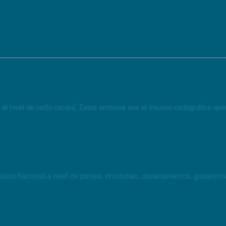
 el nivel de radio censal. Estos archivos son el insumo cartográfico q
tico Nacional a nivel de países, provincias, departamentos, gobiernos 