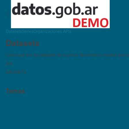
Datasets
Series
Organizaciones
APIs
Datasets
Contá qué son los datasets de tu portal. Aprovechá y explicá qué son
308
DATASETS
Temas