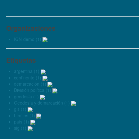
Organizaciones
IGN-demo (1)
Etiquetas
argentina (1)
continente (1)
demarcación (1)
División política (1)
geodesia (1)
Geodesia y demarcación (1)
gis (1)
Límites (1)
país (1)
sig (1)