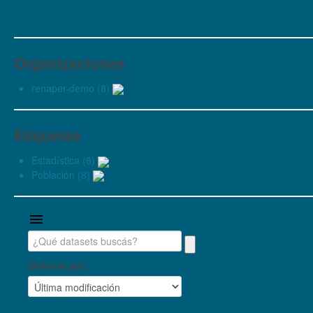
Organizaciones
renaper-demo (8)
Etiquetas
Estadística (8)
Población (8)
Ordenar por