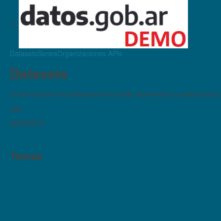
Datasets
Series
Organizaciones
APIs
Datasets
Contá qué son los datasets de tu portal. Aprovechá y explicá qué son
308
DATASETS
Temas