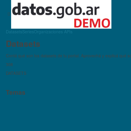
Datasets
Series
Organizaciones
APIs
Datasets
Contá qué son los datasets de tu portal. Aprovechá y explicá qué son
308
DATASETS
Temas