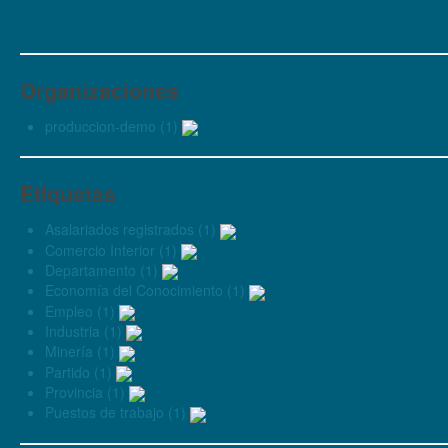
Organizaciones
produccion-demo (1)
Etiquetas
Asalariados registrados (1)
Comercio Interior (1)
Departamento (1)
Economía del Conocimiento (1)
Empleo (1)
Industria (1)
Minería (1)
Partido (1)
Provincia (1)
Puestos de trabajo (1)