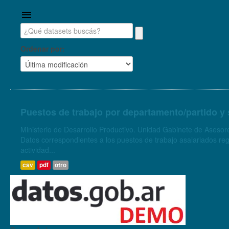
Ordenar por
Puestos de trabajo por departamento/partido y 
Ministerio de Desarrollo Productivo. Unidad Gabinete de Asesore
Datos correspondientes a los puestos de trabajo asalariados regi
actividad...
csv
pdf
otro