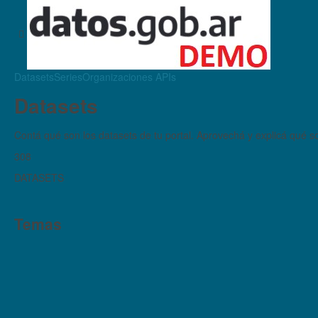
Datasets
Series
Organizaciones
APIs
Datasets
Contá qué son los datasets de tu portal. Aprovechá y explicá qué son
308
DATASETS
Temas