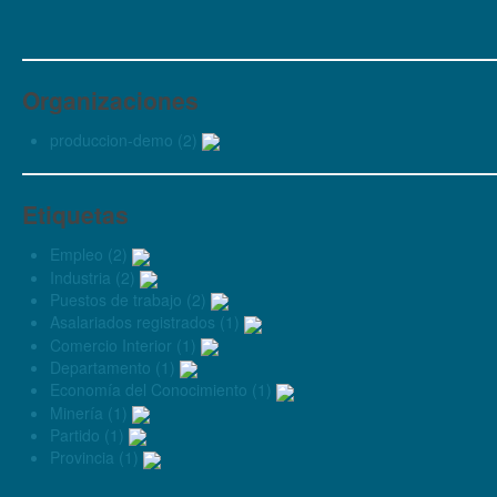
Organizaciones
produccion-demo (2)
Etiquetas
Empleo (2)
Industria (2)
Puestos de trabajo (2)
Asalariados registrados (1)
Comercio Interior (1)
Departamento (1)
Economía del Conocimiento (1)
Minería (1)
Partido (1)
Provincia (1)