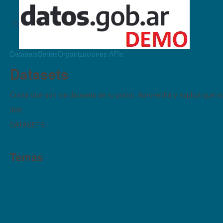
Datasets
Series
Organizaciones
APIs
Datasets
Contá qué son los datasets de tu portal. Aprovechá y explicá qué son
308
DATASETS
Temas