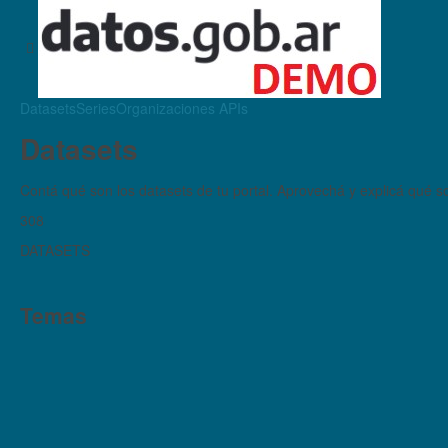
Datasets
Series
Organizaciones
APIs
Datasets
Contá qué son los datasets de tu portal. Aprovechá y explicá qué son
308
DATASETS
Temas