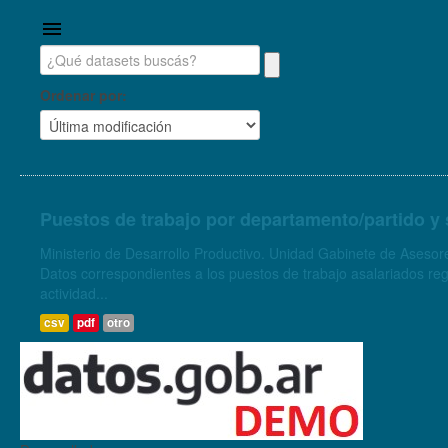
Ordenar por
Puestos de trabajo por departamento/partido y 
Ministerio de Desarrollo Productivo. Unidad Gabinete de Asesore
Datos correspondientes a los puestos de trabajo asalariados regi
actividad...
csv
pdf
otro