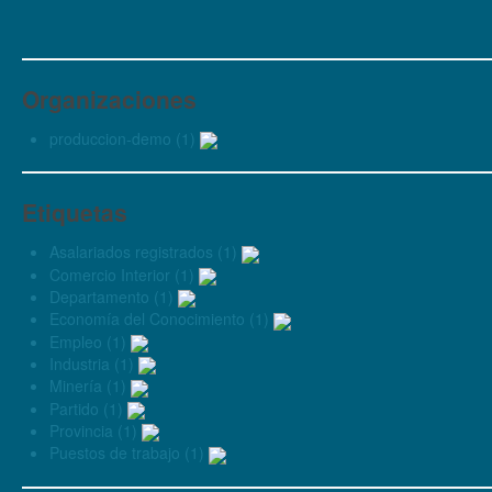
Organizaciones
produccion-demo (1)
Etiquetas
Asalariados registrados (1)
Comercio Interior (1)
Departamento (1)
Economía del Conocimiento (1)
Empleo (1)
Industria (1)
Minería (1)
Partido (1)
Provincia (1)
Puestos de trabajo (1)