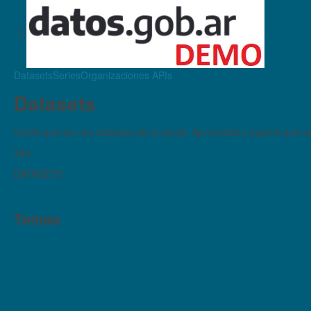
Datasets
Series
Organizaciones
APIs
Datasets
Contá qué son los datasets de tu portal. Aprovechá y explicá qué son
308
DATASETS
Temas