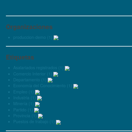
Organizaciones
produccion-demo (1)
Etiquetas
Asalariados registrados (1)
Comercio Interior (1)
Departamento (1)
Economía del Conocimiento (1)
Empleo (1)
Industria (1)
Minería (1)
Partido (1)
Provincia (1)
Puestos de trabajo (1)