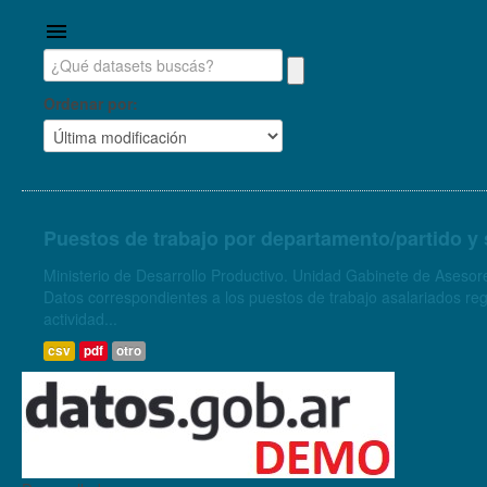
Ordenar por
Puestos de trabajo por departamento/partido y 
Ministerio de Desarrollo Productivo. Unidad Gabinete de Asesore
Datos correspondientes a los puestos de trabajo asalariados regi
actividad...
csv
pdf
otro