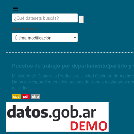
Ordenar por
Puestos de trabajo por departamento/partido y 
Ministerio de Desarrollo Productivo. Unidad Gabinete de Asesore
Datos correspondientes a los puestos de trabajo asalariados regi
actividad...
csv
pdf
otro