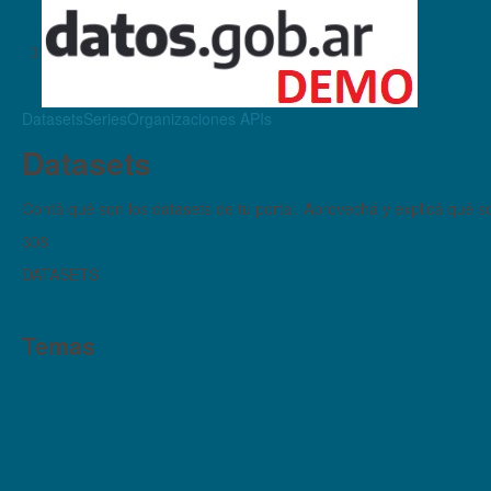
Datasets
Series
Organizaciones
APIs
Datasets
Contá qué son los datasets de tu portal. Aprovechá y explicá qué son
308
DATASETS
Temas