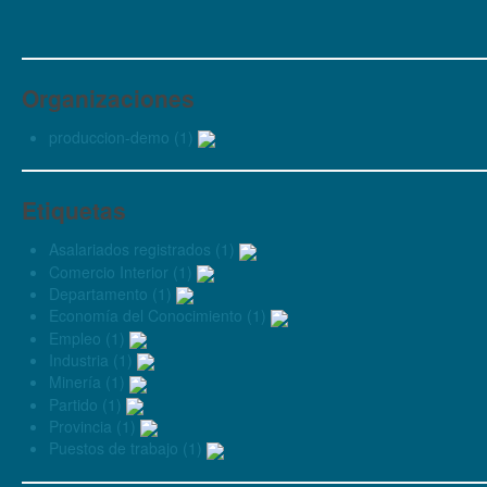
Organizaciones
produccion-demo (1)
Etiquetas
Asalariados registrados (1)
Comercio Interior (1)
Departamento (1)
Economía del Conocimiento (1)
Empleo (1)
Industria (1)
Minería (1)
Partido (1)
Provincia (1)
Puestos de trabajo (1)