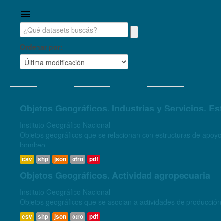
Ordenar por
Objetos Geográficos. Industrias y Servicios. E
Instituto Geográfico Nacional
Objetos geográficos que se relacionan con estructuras de apoyo
bombeo...
csv
shp
json
otro
pdf
Objetos Geográficos. Actividad agropecuaria
Instituto Geográfico Nacional
csv
shp
json
otro
pdf