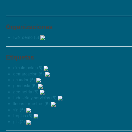
Organizaciones
IGN-demo (5)
Etiquetas
circulo polar (5)
demarcacion (5)
ecuador (5)
geodesia (5)
geometria (5)
Industria y servicios (5)
lineas terrestres (5)
sig (5)
tropico (5)
gis (2)