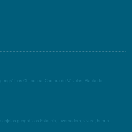
os geográficos Chimenea, Cámara de Válvulas, Planta de
oducción agrícola y ganadera incluyendo la agricultura. Está conformada por los objetos geográficos Estancia, Invernadero, vivero, huerta...