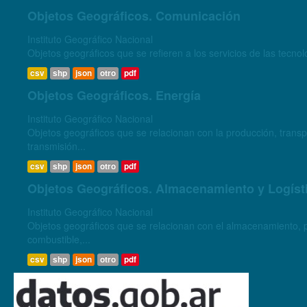
Objetos Geográficos. Comunicación
Instituto Geográfico Nacional
Objetos geográficos que se refieren a los servicios de las tecnol
csv
shp
json
otro
pdf
Objetos Geográficos. Energía
Instituto Geográfico Nacional
Objetos geográficos que se relacionan con la producción, transpo
transmisión...
csv
shp
json
otro
pdf
Objetos Geográficos. Almacenamiento y Logíst
Instituto Geográfico Nacional
Objetos geográficos que se relacionan con el almacenamiento, pr
combustible,...
csv
shp
json
otro
pdf