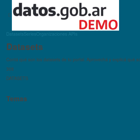
Datasets
Series
Organizaciones
APIs
Datasets
Contá qué son los datasets de tu portal. Aprovechá y explicá qué son
308
DATASETS
Temas