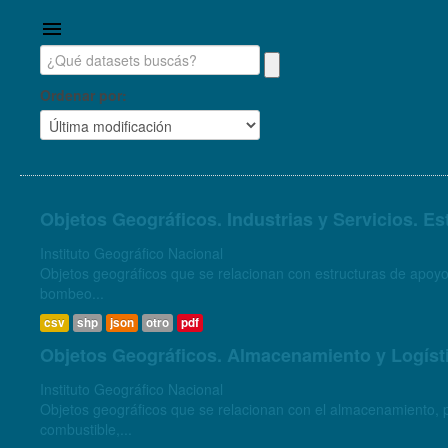
Ordenar por
Objetos Geográficos. Industrias y Servicios. E
Instituto Geográfico Nacional
Objetos geográficos que se relacionan con estructuras de apoyo
bombeo...
csv
shp
json
otro
pdf
Objetos Geográficos. Almacenamiento y Logíst
Instituto Geográfico Nacional
Objetos geográficos que se relacionan con el almacenamiento, pr
combustible,...