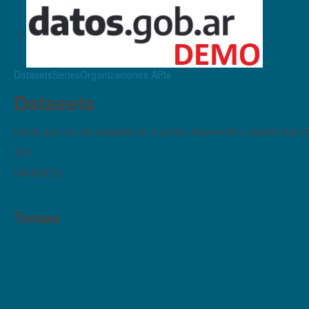
Datasets
Series
Organizaciones
APIs
Datasets
Contá qué son los datasets de tu portal. Aprovechá y explicá qué son
308
DATASETS
Temas