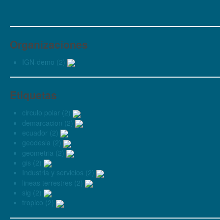
Organizaciones
IGN-demo (2)
Etiquetas
circulo polar (2)
demarcacion (2)
ecuador (2)
geodesia (2)
geometria (2)
gis (2)
Industria y servicios (2)
lineas terrestres (2)
sig (2)
tropico (2)