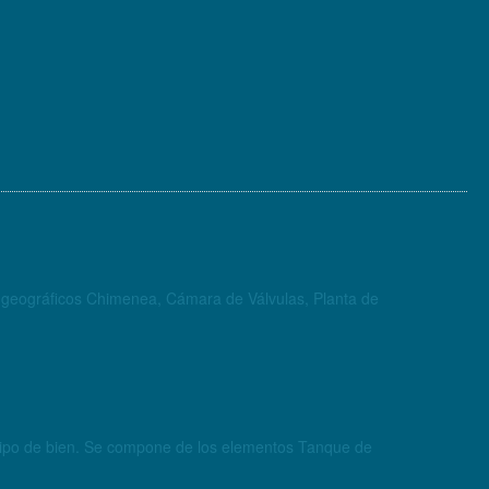
os geográficos Chimenea, Cámara de Válvulas, Planta de
r tipo de bien. Se compone de los elementos Tanque de