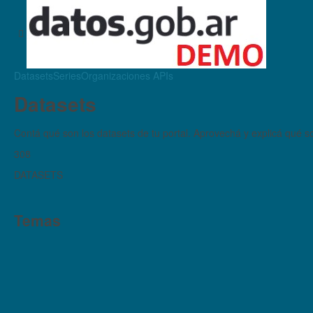
Datasets
Series
Organizaciones
APIs
Datasets
Contá qué son los datasets de tu portal. Aprovechá y explicá qué son
308
DATASETS
Temas