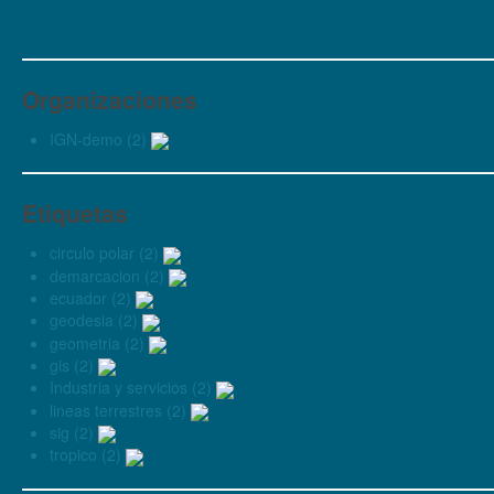
Organizaciones
IGN-demo (2)
Etiquetas
circulo polar (2)
demarcacion (2)
ecuador (2)
geodesia (2)
geometria (2)
gis (2)
Industria y servicios (2)
lineas terrestres (2)
sig (2)
tropico (2)