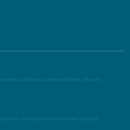
os geográficos Chimenea, Cámara de Válvulas, Planta de
r tipo de bien. Se compone de los elementos Tanque de