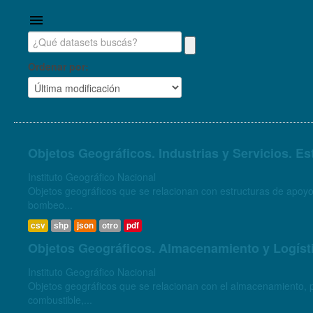
Ordenar por
Objetos Geográficos. Industrias y Servicios. E
Instituto Geográfico Nacional
Objetos geográficos que se relacionan con estructuras de apoyo
bombeo...
csv
shp
json
otro
pdf
Objetos Geográficos. Almacenamiento y Logíst
Instituto Geográfico Nacional
Objetos geográficos que se relacionan con el almacenamiento, pr
combustible,...