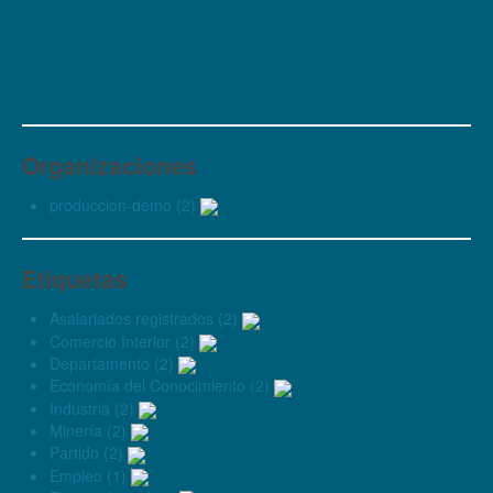
Organizaciones
produccion-demo (2)
Etiquetas
Asalariados registrados (2)
Comercio Interior (2)
Departamento (2)
Economía del Conocimiento (2)
Industria (2)
Minería (2)
Partido (2)
Empleo (1)