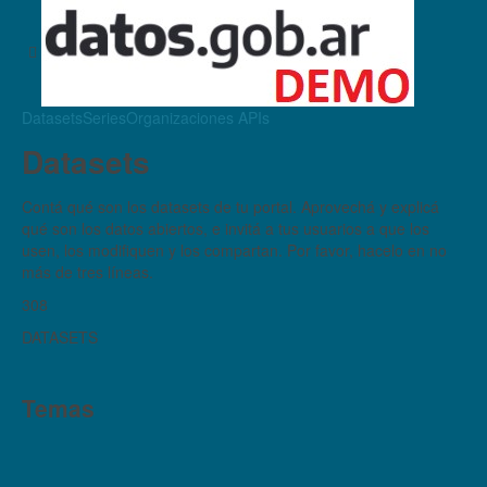
Datasets
Series
Organizaciones
APIs
Datasets
Contá qué son los datasets de tu portal. Aprovechá y explicá
qué son los datos abiertos, e invitá a tus usuarios a que los
usen, los modifiquen y los compartan. Por favor, hacelo en no
más de tres líneas.
308
DATASETS
Temas