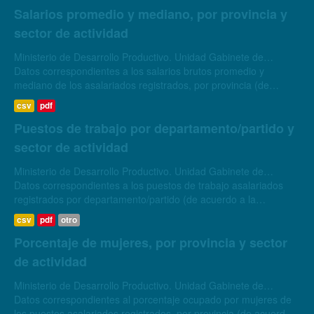
Salarios promedio y mediano, por provincia y
sector de actividad
Ministerio de Desarrollo Productivo. Unidad Gabinete de
Asesores. Dirección Nacional de Estudios para la Producción.
Datos correspondientes a los salarios brutos promedio y
mediano de los asalariados registrados, por provincia (de
acuerdo a la ubicación del establecimiento donde tiene lugar la
csv
pdf
relación laboral)...
Puestos de trabajo por departamento/partido y
sector de actividad
Ministerio de Desarrollo Productivo. Unidad Gabinete de
Asesores. Dirección Nacional de Estudios para la Producción.
Datos correspondientes a los puestos de trabajo asalariados
registrados por departamento/partido (de acuerdo a la
ubicación del domicilio del trabajador o de la trabajadora) y por
csv
pdf
otro
sector de actividad...
Porcentaje de mujeres, por provincia y sector
de actividad
Ministerio de Desarrollo Productivo. Unidad Gabinete de
Asesores. Dirección Nacional de Estudios para la Producción.
Datos correspondientes al porcentaje ocupado por mujeres de
los puestos asalariados registrados, por provincia (de acuerdo a