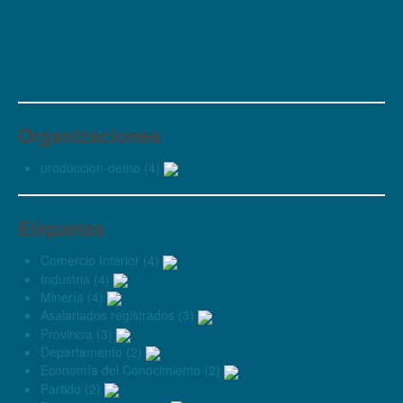
Organizaciones
produccion-demo (4)
Etiquetas
Comercio Interior (4)
Industria (4)
Minería (4)
Asalariados registrados (3)
Provincia (3)
Departamento (2)
Economía del Conocimiento (2)
Partido (2)