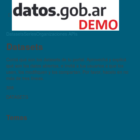
Datasets
Series
Organizaciones
APIs
Datasets
Contá qué son los datasets de tu portal. Aprovechá y explicá
qué son los datos abiertos, e invitá a tus usuarios a que los
usen, los modifiquen y los compartan. Por favor, hacelo en no
más de tres líneas.
308
DATASETS
Temas