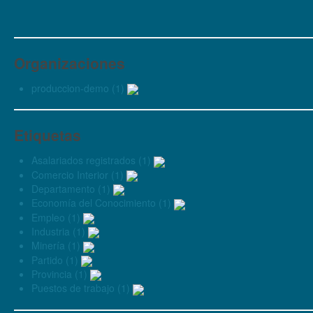
Organizaciones
produccion-demo (1)
Etiquetas
Asalariados registrados (1)
Comercio Interior (1)
Departamento (1)
Economía del Conocimiento (1)
Empleo (1)
Industria (1)
Minería (1)
Partido (1)
Provincia (1)
Puestos de trabajo (1)