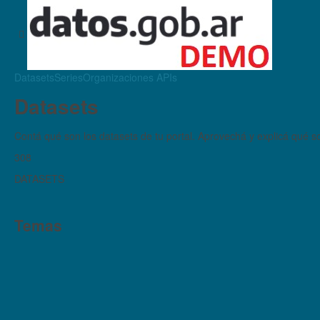
Datasets
Series
Organizaciones
APIs
Datasets
Contá qué son los datasets de tu portal. Aprovechá y explicá qué son
308
DATASETS
Temas