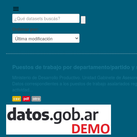
Ordenar por
Puestos de trabajo por departamento/partido y 
Ministerio de Desarrollo Productivo. Unidad Gabinete de Asesore
Datos correspondientes a los puestos de trabajo asalariados regi
actividad...
csv
pdf
otro