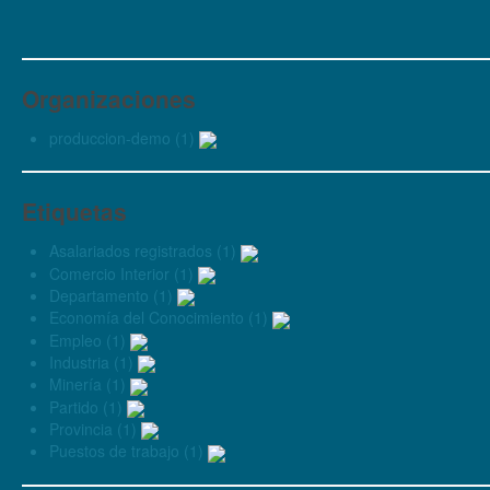
Organizaciones
produccion-demo (1)
Etiquetas
Asalariados registrados (1)
Comercio Interior (1)
Departamento (1)
Economía del Conocimiento (1)
Empleo (1)
Industria (1)
Minería (1)
Partido (1)
Provincia (1)
Puestos de trabajo (1)