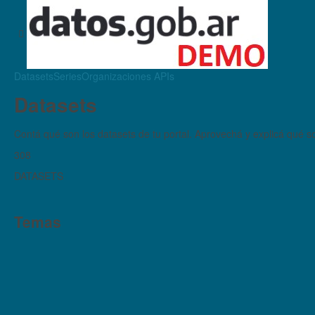
Datasets
Series
Organizaciones
APIs
Datasets
Contá qué son los datasets de tu portal. Aprovechá y explicá qué son
308
DATASETS
Temas