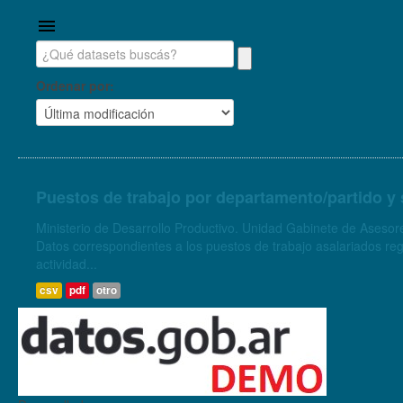
Ordenar por
Puestos de trabajo por departamento/partido y 
Ministerio de Desarrollo Productivo. Unidad Gabinete de Asesore
Datos correspondientes a los puestos de trabajo asalariados regi
actividad...
csv
pdf
otro