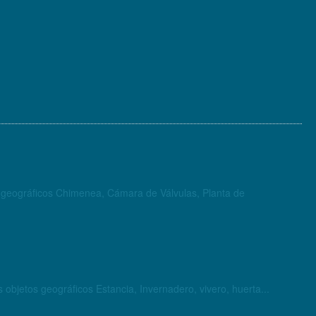
os geográficos Chimenea, Cámara de Válvulas, Planta de
oducción agrícola y ganadera incluyendo la agricultura. Está conformada por los objetos geográficos Estancia, Invernadero, vivero, huerta...