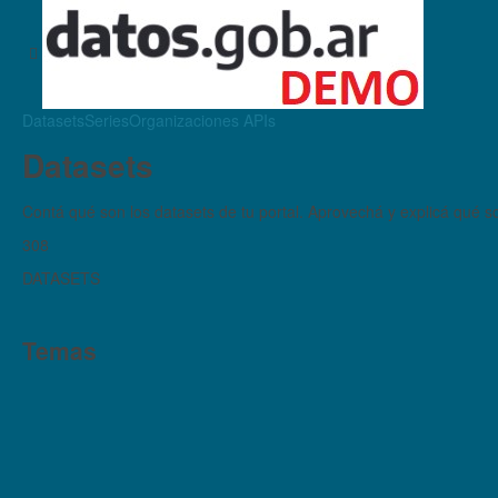
Datasets
Series
Organizaciones
APIs
Datasets
Contá qué son los datasets de tu portal. Aprovechá y explicá qué son
308
DATASETS
Temas