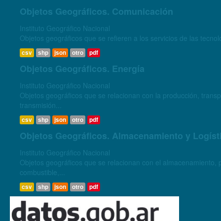
Objetos Geográficos. Comunicación
Instituto Geográfico Nacional
Objetos geográficos que se refieren a los servicios de las tecnol
csv
shp
json
otro
pdf
Objetos Geográficos. Energía
Instituto Geográfico Nacional
Objetos geográficos que se relacionan con la producción, transpo
transmisión...
csv
shp
json
otro
pdf
Objetos Geográficos. Almacenamiento y Logíst
Instituto Geográfico Nacional
Objetos geográficos que se relacionan con el almacenamiento, pr
combustible,...
csv
shp
json
otro
pdf