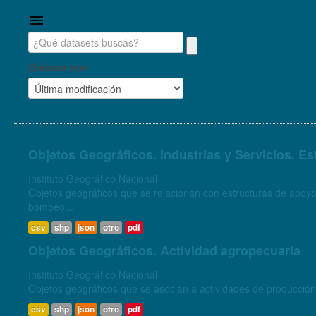
Ordenar por
Objetos Geográficos. Industrias y Servicios. E
Instituto Geográfico Nacional
Objetos geográficos que se relacionan con estructuras de apoyo
bombeo...
csv
shp
json
otro
pdf
Objetos Geográficos. Actividad agropecuaria
Instituto Geográfico Nacional
csv
shp
json
otro
pdf