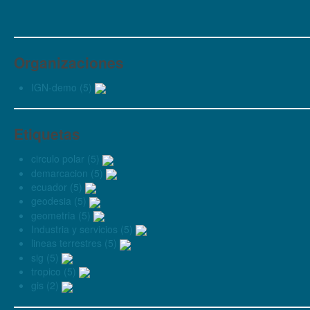
Organizaciones
IGN-demo (5)
Etiquetas
circulo polar (5)
demarcacion (5)
ecuador (5)
geodesia (5)
geometria (5)
Industria y servicios (5)
lineas terrestres (5)
sig (5)
tropico (5)
gis (2)