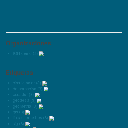
Organizaciones
IGN-demo (3)
Etiquetas
circulo polar (3)
demarcacion (3)
ecuador (3)
geodesia (3)
geometria (3)
gis (3)
lineas terrestres (3)
sig (3)