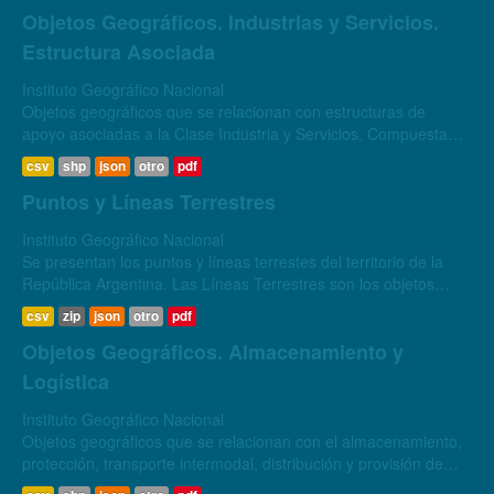
Objetos Geográficos. Industrias y Servicios.
Estructura Asociada
Instituto Geográfico Nacional
Objetos geográficos que se relacionan con estructuras de
apoyo asociadas a la Clase Industria y Servicios. Compuesta
por los objetos geográficos Chimenea, Cámara de Válvulas,
csv
shp
json
otro
pdf
Planta de bombeo...
Puntos y Líneas Terrestres
Instituto Geográfico Nacional
Se presentan los puntos y líneas terrestes del territorio de la
República Argentina. Las Líneas Terrestres son los objetos
geográficos correspondientes a las líneas y puntos referenciales
csv
zip
json
otro
pdf
y principales...
Objetos Geográficos. Almacenamiento y
Logística
Instituto Geográfico Nacional
Objetos geográficos que se relacionan con el almacenamiento,
protección, transporte intermodal, distribución y provisión de
cualquier tipo de bien. Se compone de los elementos Tanque de