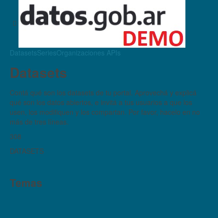
Datasets
Series
Organizaciones
APIs
Datasets
Contá qué son los datasets de tu portal. Aprovechá y explicá
qué son los datos abiertos, e invitá a tus usuarios a que los
usen, los modifiquen y los compartan. Por favor, hacelo en no
más de tres líneas.
308
DATASETS
Temas