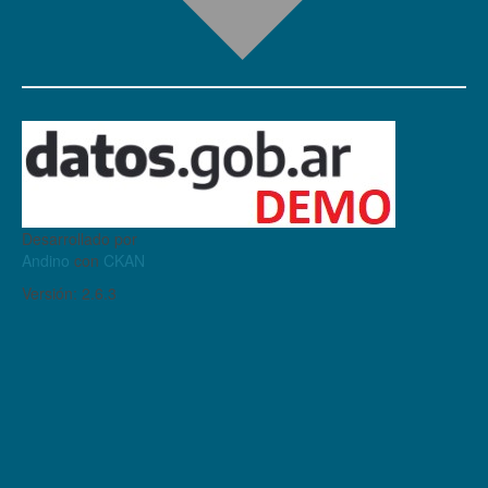
Desarrollado por
Andino
con
CKAN
Versión: 2.6.3