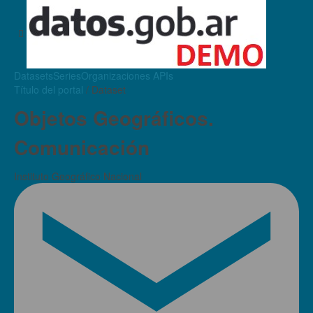
Datasets
Series
Organizaciones
APIs
Título del portal
/ Dataset
Objetos Geográficos.
Comunicación
Instituto Geográfico Nacional