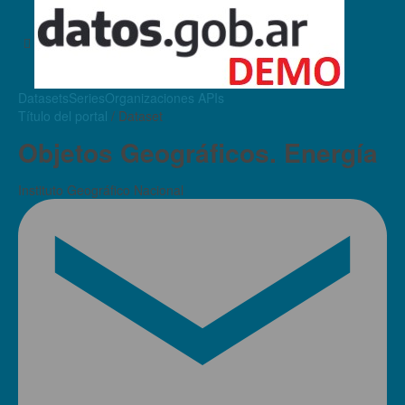
Datasets
Series
Organizaciones
APIs
Título del portal
/ Dataset
Objetos Geográficos. Energía
Instituto Geográfico Nacional