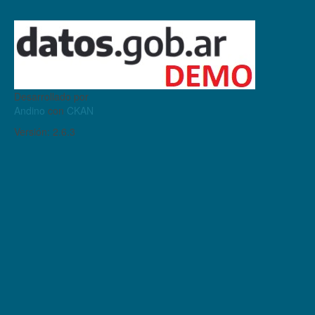
Desarrollado por
Andino
con
CKAN
Versión: 2.6.3