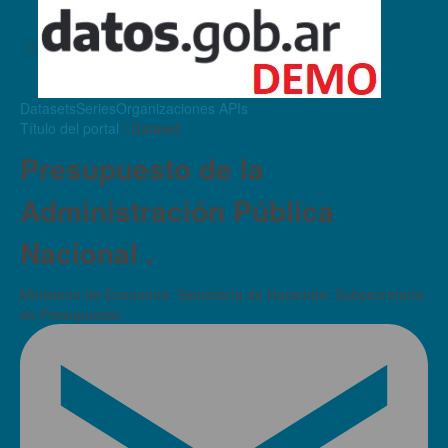
Datasets
Series
Organizaciones
APIs
Título del portal
/ Dataset
Presupuesto de la
Administración Pública
Nacional .
Ministerio de Economía. Secretaría de Hacienda. Subsecretaría
de Presupuesto.