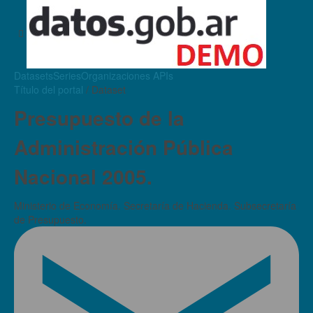
Datasets
Series
Organizaciones
APIs
Título del portal
/ Dataset
Presupuesto de la
Administración Pública
Nacional 2005.
Ministerio de Economía. Secretaría de Hacienda. Subsecretaría
de Presupuesto.