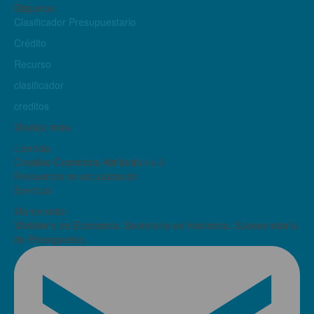
Etiquetas
Clasificador Presupuestario
Crédito
Recurso
clasificador
creditos
Mostrar más
Licencia
Creative Commons Attribution 4.0
Frecuencia de actualización
Eventual
Mantenedor
Ministerio de Economía. Secretaría de Hacienda. Subsecretaría
de Presupuesto.